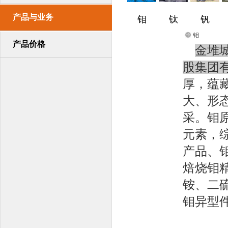
产品与业务
钼
钛
钒
钼
产品价格
金堆
股集团
厚，蕴
大、形
采。钼
元素，
产品、
焙烧钼
铵、二
钼异型