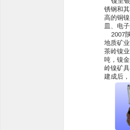
镍呈
锈钢和其
高的铜镍
皿、电子
200
地质矿业
茶岭镍业
吨，镍金
岭镍矿具备
建成后，