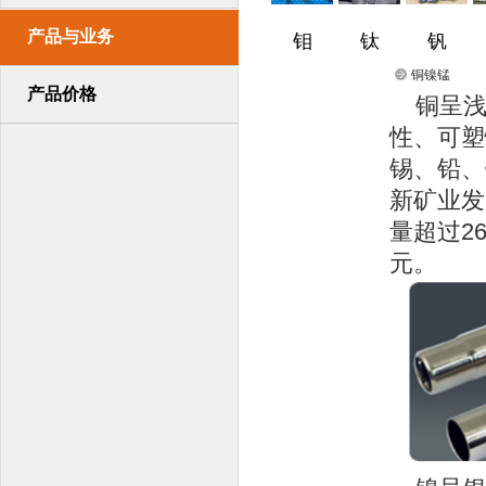
产品与业务
钼
钛
钒
铜镍锰
产品价格
铜呈
性、可塑
锡、铅、
新矿业发
量超过2
元。