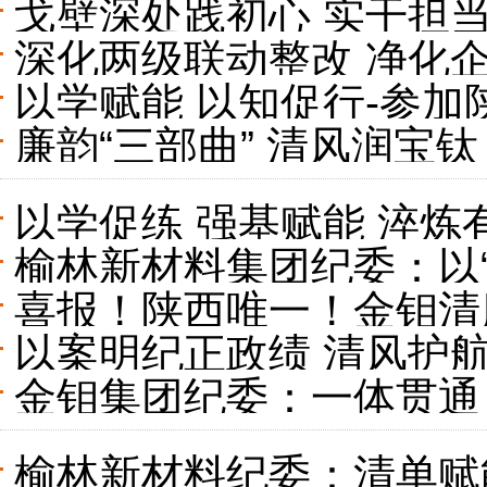
戈壁深处践初心 实干担
深化两级联动整改 净化
段主任宋小涛
以学赋能 以知促行-参加
煤领域以案促改促治工作
廉韵“三部曲” 清风润宝钛
专题培训学习体会
以学促练 强基赋能 淬炼
榆林新材料集团纪委：以“
纪检监察组举办纪检监察
喜报！陕西唯一！金钼清
走实
以案明纪正政绩 清风护
金钼集团纪委：一体贯通 
落地见效
榆林新材料纪委：清单赋