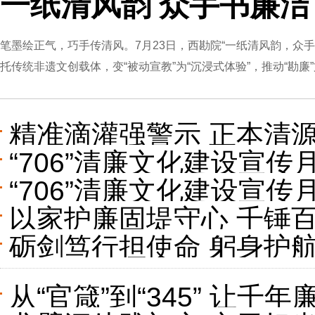
一纸清风韵 众手书廉
笔墨绘正气，巧手传清风。7月23日，西勘院“一纸清风韵，众
托传统非遗文创载体，变“被动宣教”为“沉浸式体验”，推动“勘廉”文..
精准滴灌强警示 正本清
“706”清廉文化建设宣
化纪律教育
“706”清廉文化建设宣传
书
以家护廉固堤守心 千锤
——给即将高考的儿子的
砺剑笃行担使命 躬身护
洁家书·云端诵读”征集拍
班子履职能力培训有感
从“官箴”到“345” 让