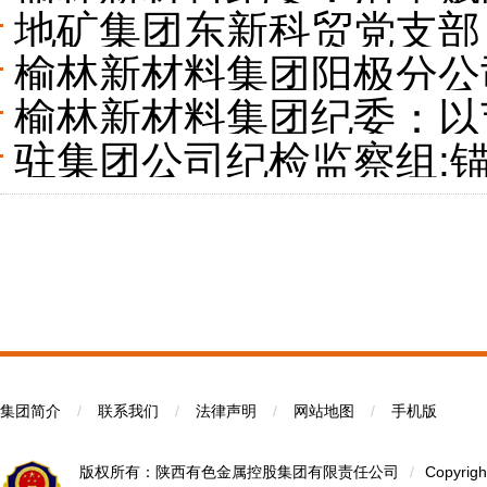
地矿集团东新科贸党支部
榆林新材料集团阳极分公司
高质量发展底色
榆林新材料集团纪委：以节
爱”双向奔赴
驻集团公司纪检监察组:锚
工作推进会
集团简介
/
联系我们
/
法律声明
/
网站地图
/
手机版
版权所有：陕西有色金属控股集团有限责任公司
/
Copyrigh