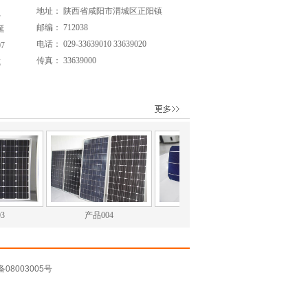
地址： 陕西省咸阳市渭城区正阳镇
、
邮编： 712038
延
电话： 029-33639010 33639020
7
传真： 33639000
咸
3
产品004
产品006
产
备
08003005
号