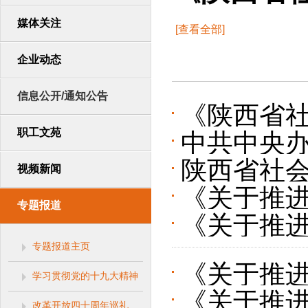
媒体关注
[查看全部]
企业动态
信息公开/通知公告
《陕西省
职工文苑
中共中央办
陕西省社
市场体系
视频新闻
《关于推进
专题报道
《关于推
成新发展格
专题报道主页
新发展格
推动社会
《关于推进
学习贯彻党的十九大精神
动社会信
《关于推进
改革开放四十周年巡礼