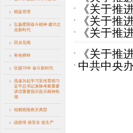
成新发展格
《关于推进
成新发展格
设的新里
精益管理
《关于推进
成新发展格
系建设，
弘扬爱国奋斗精神 建功立
《关于推进
业新时代
成新发展格
信用体系
回乡见闻
成新发展格
会信用体
《关于推进
有色榜样
双循环 信
中共中央办
成新发展格
壮丽70年 奋斗新时代
会信用体
设服务新
迅速兴起学习宣传贯彻习
近平总书记来陕考察重要
见》
讲话重要指示批示精神热
潮
钼都抢险救灾典型
战疫情 保安全 促生产