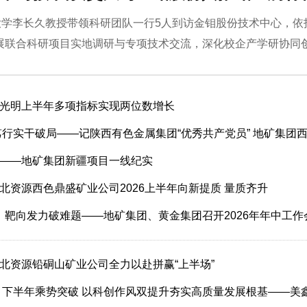
学李长久教授带领科研团队一行5人到访金钼股份技术中心，依
展联合科研项目实地调研与专项技术交流，深化校企产学研协同创新合
光明上半年多项指标实现两位数增长
笃行实干破局——记陕西有色金属集团“优秀共产党员” 地矿集团
——地矿集团新疆项目一线纪实
北资源西色鼎盛矿业公司2026上半年向新提质 量质齐升
 靶向发力破难题——地矿集团、黄金集团召开2026年年中工作
北资源铅硐山矿业公司全力以赴拼赢“上半场”
 下半年乘势突破 以科创作风双提升夯实高质量发展根基——美鑫