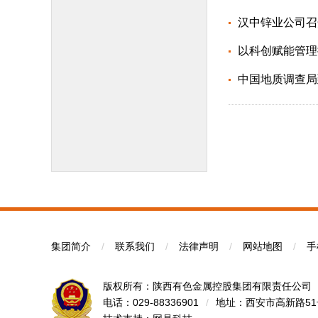
汉中锌业公司召
以科创赋能管理
中国地质调查局
集团简介
/
联系我们
/
法律声明
/
网站地图
/
手
版权所有：陕西有色金属控股集团有限责任公司
电话：029-88336901
/
地址：西安市高新路5