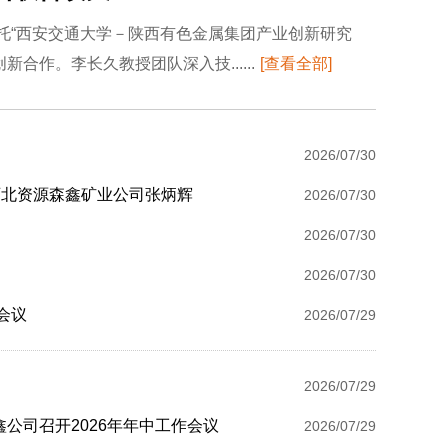
托“西安交通大学－陕西有色金属集团产业创新研究
作。李长久教授团队深入技......
[查看全部]
2026/07/30
西北资源森鑫矿业公司张炳辉
2026/07/30
2026/07/30
2026/07/30
会议
2026/07/29
2026/07/29
公司召开2026年年中工作会议
2026/07/29