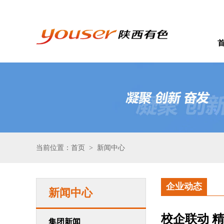
当前位置：首页
新闻中心
>
企业动态
新闻中心
校企联动 
集团新闻