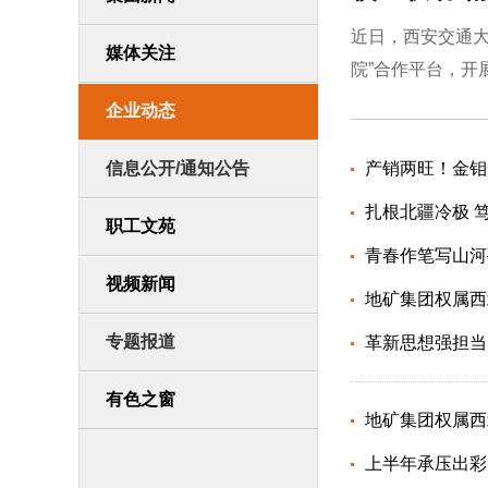
近日，西安交通大
媒体关注
院”合作平台，开
企业动态
信息公开/通知公告
产销两旺！金钼
扎根北疆冷极 
职工文苑
青春作笔写山河
视频新闻
地矿集团权属西
专题报道
革新思想强担当
有色之窗
地矿集团权属西
上半年承压出彩