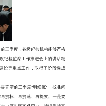
，前三季度，各级纪检机构能够严格
度纪检监察工作推进会上的讲话精
”建设等重点工作，取得了阶段性成
要算清前三季度“明细账”，找准问
工作再提标、再提速、再提效。一是要