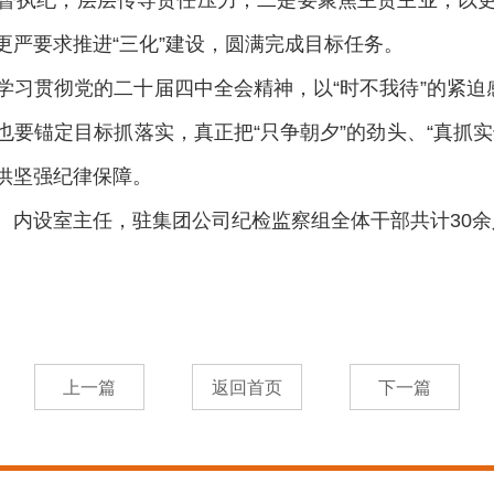
督执纪，层层传导责任压力；二是要聚焦主责主业，以
更严要求推进“三化”建设，圆满完成目标任务。
学习贯彻党的二十届四中全会精神，以“时不我待”的紧迫
要锚定目标抓落实，真正把“只争朝夕”的劲头、“真抓
供坚强纪律保障。
、内设室主任，驻集团公司纪检监察组全体干部共计30