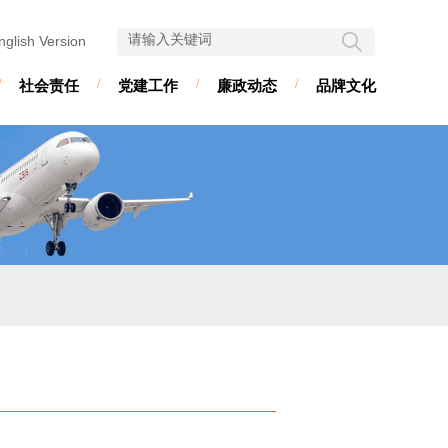
nglish Version
/
社会责任
/
党建工作
/
廉政动态
/
品牌文化