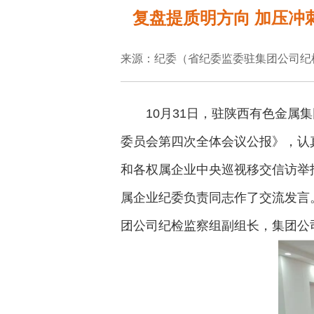
复盘提质明方向 加压
来源：纪委（省纪委监委驻集团公司纪
10月31日，驻陕西有色金
委员会第四次全体会议公报》，认
和各权属企业中央巡视移交信访举
属企业纪委负责同志作了交流发言
团公司纪检监察组副组长，集团公