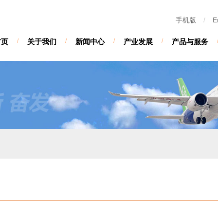
手机版
/
E
首页
/
关于我们
/
新闻中心
/
产业发展
/
产品与服务