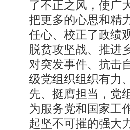
了不正之风，使广
把更多的心思和精
任心、校正了政绩
脱贫攻坚战、推进
对突发事件、抗击
级党组织组织有力
先、挺膺担当，党
为服务党和国家工
起坚不可摧的强大力