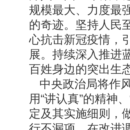
规模最大、力度最
的奇迹。坚持人民
心抗击新冠疫情，
展。持续深入推进
百姓身边的突出生
中央政治局将作
用“讲认真”的精神
定及其实施细则，
行不漏项。在改进