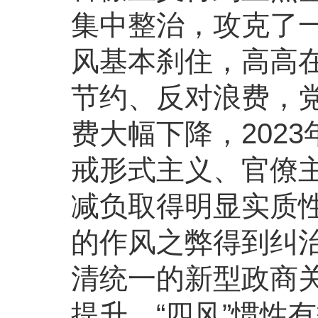
集中整治，攻克了
风基本刹住，高高
节约、反对浪费，党
费大幅下降，2023
戒形式主义、官僚
减负取得明显实质
的作风之弊得到纠
清统一的新型政商
提升。“四风”惯性