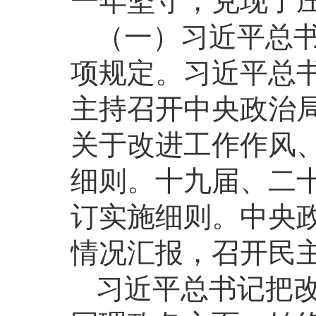
一年坚守，兑现了
（一）习近平总
项规定。习近平总
主持召开中央政治
关于改进工作作风
细则。十九届、二
订实施细则。中央
情况汇报，召开民
习近平总书记把