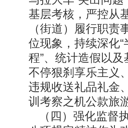
基层考核，严控从
（街道）履行职责
位现象，持续深化“
程”、统计造假以
不停狠刹享乐主义
违规收送礼品礼金
训考察之机公款旅
（四）强化监督