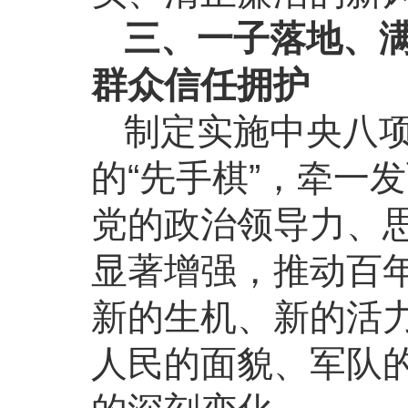
三、一子落地、
群众信任拥护
制定实施中央八
的“先手棋”，牵一
党的政治领导力、
显著增强，推动百
新的生机、新的活
人民的面貌、军队