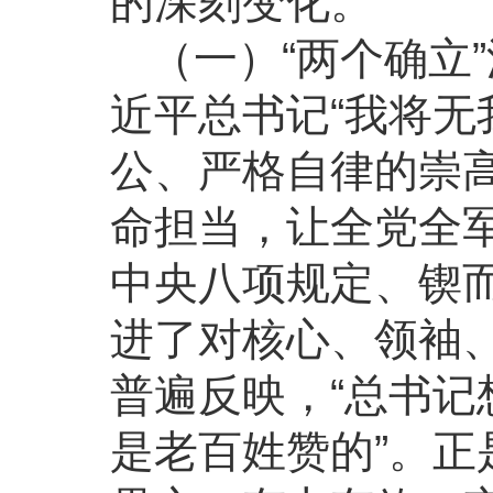
的深刻变化。
（一）“两个确立
近平总书记“我将无
公、严格自律的崇
命担当，让全党全
中央八项规定、锲
进了对核心、领袖
普遍反映，“总书
是老百姓赞的”。