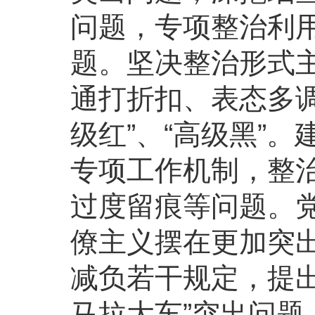
问题，专项整治利
题。坚决整治形式
通打折扣、表态多
级红”、“高级黑”
专项工作机制，整
过度留痕等问题。
僚主义摆在更加突
减负若干规定，提
马拉大车”突出问题