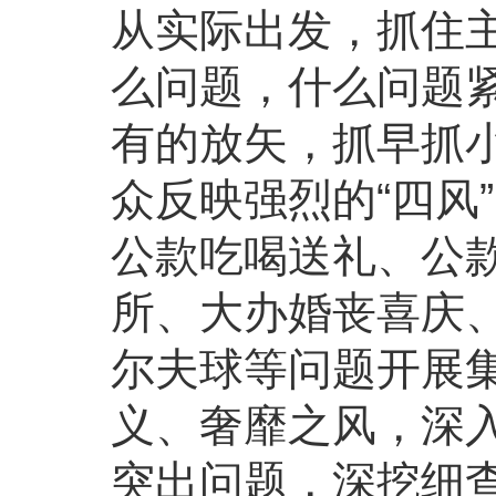
从实际出发，抓住
么问题，什么问题
有的放矢，抓早抓
众反映强烈的“四风
公款吃喝送礼、公
所、大办婚丧喜庆
尔夫球等问题开展
义、奢靡之风，深
突出问题，深挖细