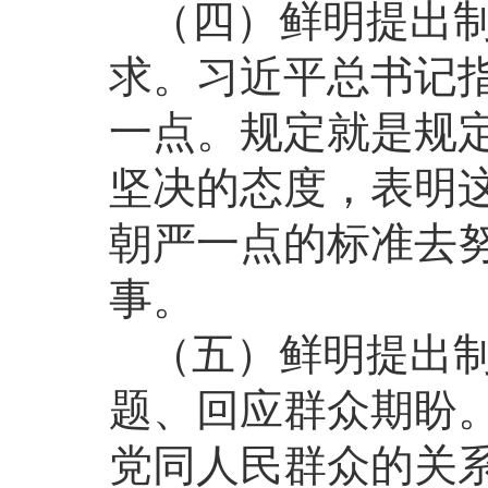
（四）鲜明提出
求。习近平总书记
一点。规定就是规定
坚决的态度，表明
朝严一点的标准去
事。
（五）鲜明提出
题、回应群众期盼
党同人民群众的关