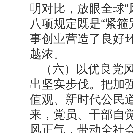
明对比，放眼全球“
八项规定既是“紧箍
事创业营造了良好
越浓。
（六）以优良党
出坚实步伐。把加
值观、新时代公民
来，党员、干部自
风正气，带动全社